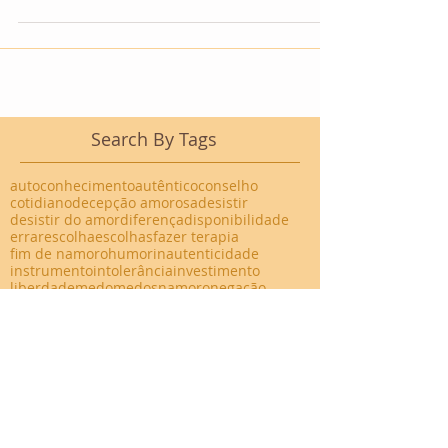
Search By Tags
autoconhecimento
autêntico
conselho
cotidiano
decepção amorosa
desistir
desistir do amor
diferença
disponibilidade
errar
escolha
escolhas
fazer terapia
fim de namoro
humor
inautenticidade
instrumento
intolerância
investimento
liberdade
medo
medos
namoro
negação
orientação profissional
outro
perder
permitir-se
redes sociais
rejeição
relacionamento
relacionamentos
responsabilidade
rigidez
riso
saber
ser
ser-com
terminar namoro
término
vulnerabilidade
©
2014 - 2024
por Psicóloga Maria Fernanda
Pinheiro. Orgulhosamente criado com
Wix.com