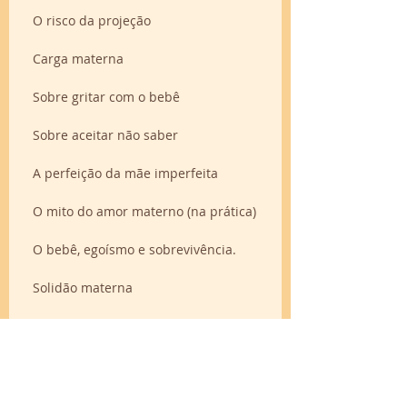
O risco da projeção
Carga materna
Sobre gritar com o bebê
Sobre aceitar não saber
A perfeição da mãe imperfeita
O mito do amor materno (na prática)
O bebê, egoísmo e sobrevivência.
Solidão materna
Um dia daqueles no puerpério
O puerpério me ensinou que cada dia é
diferente
Informação na gestação: perdas e ganho